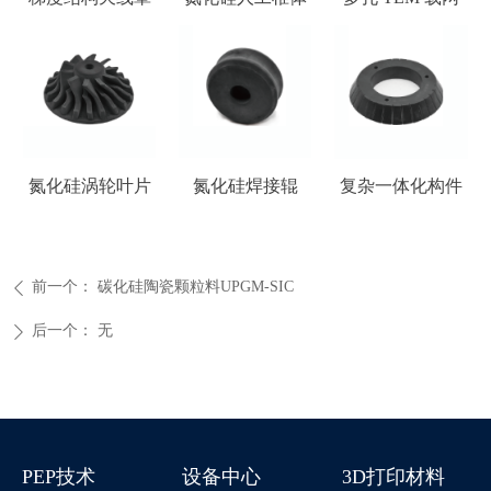
氮化硅涡轮叶片
氮化硅焊接辊
复杂一体化构件
前一个：
碳化硅陶瓷颗粒料UPGM-SIC
ꄴ
后一个：
无
ꄲ
PEP技术
设备中心
3D打印材料