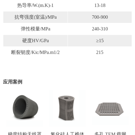
热导率/W.(m.K)-1
13-18
抗弯强度(室温)/MPa
700-900
弹性模量/MPa
240-310
硬度HV/GPa
≥15
断裂韧度/Kic/MPa.m1/2
215
应用案例
梯度结构天线罩
氮化硅人工椎体
多孔 TEM 载网