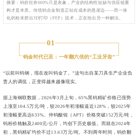
摘要：钨价狂奔600%只是表象，产业的结构性短缺与供应链重
构才是本质。传统钨合金制造正站在成本的悬崖边——而一体
化的粉末挤出3D打印（PEP）技术，正在给出另一种解法。
01
钨金时代已至：一年翻六倍的“工业牙齿”
“以前叫钨钢，现在改叫钨金了。”这句出自某刀具生产企业负
责人的调侃，正变得越来越像现实。
据上海钢联数据，2026年3月上旬，65%黑钨精矿价格已强势
上涨至104.5万元/吨，较2026年初涨幅逼近128%，较2025年
初涨幅更高达633%。仲钨酸铵（APT）价格突破152万元/吨，
钨粉价格触及2400元/公斤，均创下历史极值。而就在2024年
初，黑钨精矿均价不过13.63万元/吨。不到两年时间，钨价翻