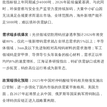
批指标较上年同期减少4000吨，2026年延续偏紧基调。与此同
时，环保督察与安全生产监管力度持续加码，大量中小矿山因
无法满足合规要求而退出市场。全球范围内，海外新增产能不
足5000吨，难以填补供需缺口。
需求端多线爆发：
光伏领域切割用钨丝渗透率预计2026年将突
破80%，仅此一项新增钨需求就占全球总需求的5%以上；半导
体领域，3nm及以下先进制程对高纯钨材料的需求激增；军工
领域钨是穿甲弹、导弹导引头等装备的核心材料，需求正以年
均约8%的速度增长。江海证券研报指出，钨矿供需缺口或将进
一步拓宽，钨价高位运行将成为新常态。
政策端强化预期：
2025年中国对仲钨酸铵等钨相关物项实施出
口管制，进一步强化了国内市场的供需紧平衡格局。美国方
面，自2027年起将禁止从中国、俄罗斯等国采购军用钨制品，
全球钨供应链正进入战略重构期。