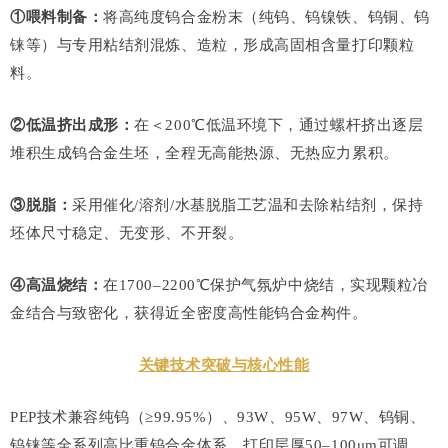
①喂料制备：
将高纯度钨合金粉末（纯钨、钨镍铁、钨铜、钨
铼等）与专用粘结剂混炼、造粒，形成高固相含量打印颗粒
料。
②低温挤出成形：
在＜200℃低温环境下，通过螺杆挤出逐层
堆积生成钨合金生坯，全程无高能热源、无热应力累积。
③脱脂：
采用催化/溶剂/水基脱脂工艺温和去除粘结剂，保持
坯体尺寸稳定、无变形、不开裂。
④高温烧结：
在1700–2200℃保护气氛炉中烧结，实现颗粒冶
金结合与致密化，获得近全密度高性能钨合金构件。
关键技术突破与核心性能
PEP技术兼容纯钨（≥99.95%）、93W、95W、97W、钨铜、
钨铼等全系列高比重钨合金体系。打印层厚50–100μm可调，