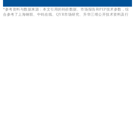
*参考资料与数据来源：本文引用的钨价数据、市场报告和PEP技术参数，综
合参考了上海钢联、中钨在线、QYR市场研究、升华三维公开技术资料及行
业分析报告等最新来源。数据截至2026年3–5月。
前一个：
无
ꄴ
后一个：
无
ꄲ