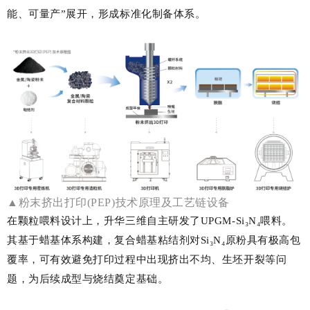
能、可量产”展开，形成标准化制备体系。
▲粉末挤出打印(
PEP)技术原理及工艺链设备
在颗粒喂料设计上，升华三维自主研发了UPGM-Si₃N₄喂料。
其基于蜡基体系构建，
复合蜡基粘结剂
对Si₃N₄原粉具有极高包
覆率，可
有效避免打印过程中出现挤出不均、生坯开裂等问
题，为后续成型与烧结奠定基础。